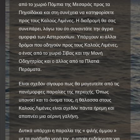
από το χωριό Πόμπια της Μεσαράς προς τα
Πηγαϊδάκια και στη συνέχεια να κατηφορίσετε
προς τους Καλούς Λιμένες. Η διαδρομή θα σας
συνεπάρει, λόγω του ότι συναντάτε την άγρια
ομορφιά των Αστερουσίων. Υπάρχουν κι άλλοι
δρόμοι που οδηγούν προς τους Καλούς Λιμένες,
ο ένας από το χωριό Σίβας και την Μονή
Οδηγητρίας και ο άλλος από τα Πλατιά
Περάματα.
Είναι σχεδόν σίγουρο πως θα μαγευτείτε από τις
πανέμορφες παραλίες της περιοχής. Όπως
υπονοεί και το όνομα τους, η θάλασσα στους
Καλούς Λιμένες είναι σχεδόν πάντα ήρεμη και
αποπνέει μια αέρινη γαλήνη.
Δυτικά υπάρχει η παραλία της « ψιλής άμμου »
με τα ανάβαθα νερά της, η οποία ενδείκνυται για